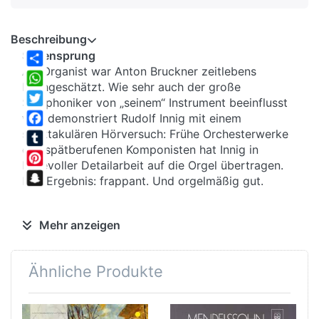
Beschreibung
Seitensprung
Als Organist war Anton Bruckner zeitlebens
Share
hochgeschätzt. Wie sehr auch der große
WhatsApp
Symphoniker von „seinem“ Instrument beeinflusst
Twitter
war, demonstriert Rudolf Innig mit einem
spektakulären Hörversuch: Frühe Orchesterwerke
Facebook
des spätberufenen Komponisten hat Innig in
Tumblr
liebevoller Detailarbeit auf die Orgel übertragen.
Pinterest
Das Ergebnis: frappant. Und orgelmäßig gut.
Snapchat
Generationenvertrag
Mehr anzeigen
39 Jahre alt war Bruckner, als er mit einigen
Orchesterstücken und einer ausgewachsenen
Ähnliche Produkte
Sinfonie den zweijährigen Kompositionsunterricht
beim zehn Jahre jüngeren Otto Kitzler abschloss.
Die Werke zeigen bereits Bruckners Vorliebe für
unregelmäßige Perioden, wie er sie auch in seinen