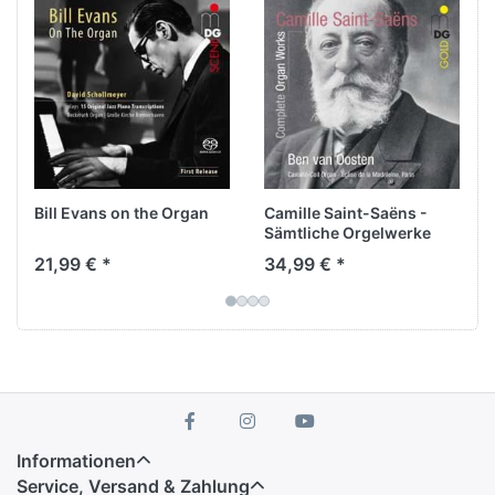
abgestimmt und erlaubt auch Anleihen an die
französische Klangästhetik. Hätte sich in
Deutschland, analog zu Frankreich, eine
romantische Orgelsinfonik entwickelt, hätte sie
wohl so geklungen, wie Rudolf Innig hier seinen
Bruckner präsentiert.
Bill Evans on the Organ
Camille Saint-Saëns -
Sämtliche Orgelwerke
21,99 € *
34,99 € *
Informationen
Service, Versand & Zahlung