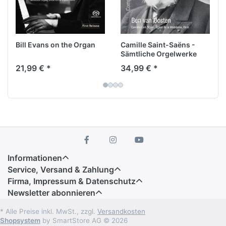
Orgelmusik des 21. Jahrhunderts, die auf
Avantgardismus gänzlich verzichtet.“
(Répertoire)
Bill Evans on the Organ
Camille Saint-Saëns -
Sämtliche Orgelwerke
21,99 € *
34,99 € *
Informationen
Service, Versand & Zahlung
Firma, Impressum & Datenschutz
Newsletter abonnieren
* Alle Preise inkl. MwSt., zzgl.
Versandkosten
Shopsystem
by SmartStore AG © 2026