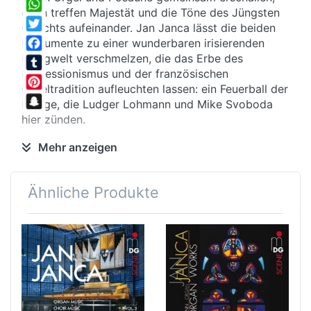
Share
dann treffen Majestät und die Töne des Jüngsten
WhatsApp
Gerichts aufeinander. Jan Janca lässt die beiden
Twitter
Instrumente zu einer wunderbaren irisierenden
Klangwelt verschmelzen, die das Erbe des
Facebook
Impressionismus und der französischen
Tumblr
Orgeltradition aufleuchten lassen: ein Feuerball der
Pinterest
Klänge, die Ludger Lohmann und Mike Svoboda
Snapchat
hier zünden.
Mehr anzeigen
Ruhepol
Hektik ist der Musik des in Danzig geborenen, in
Ähnliche Produkte
Krakau, Stuttgart und Paris ausgebildeten
Komponisten völlig fremd – seine kunstvollen
Klangbänder reißen nicht ab. Sie bringen Farbe
und Leuchtkraft der Instrumente gleichermaßen
zum Glühen und nehmen ihre substanzielle Kraft
aus dem tiefsten Glaubensverständnis vom
auferstandenen Christus.
Zauberklang