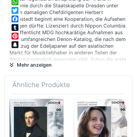
Share
Sinfonie durch die Staatskapelle Dresden unter
WhatsApp
ihrem damaligen Chefdirigenten Herbert
Twitter
Blomstedt beginnt eine Kooperation, die Aufsehen
erregen dürfte: Lizenziert durch Nippon Columbia
Facebook
veröffentlicht MDG hochkarätige Aufnahmen aus
Tumblr
dem umfangreichen Denon-Katalog, die nach dem
Pinterest
Rückzug der Edeljapaner auf den asiatischen
Snapchat
Markt für Musikliebhaber in anderen Teilen der
Welt unzugänglich geworden sind. Schon die erste
Mehr anzeigen
Kostprobe zeigt: Da ist noch Großes zu erwarten!
Ähnliche Produkte
Tiefgang
Die Vierte und Siebte gehören zu den populärsten
Sinfonien Bruckners. Das Vorbild Wagner ist nicht
zu überhören, besonders die Vierte, die den
Beinamen „Romantische“ trägt, taucht tief ein in
die Empfindungswelt früherer Tage. Das berühmte
Hornsolo zu Beginn erinnert – mehr in der Haltung
denn als Zitat - an Wagners „Lohengrin“. Der