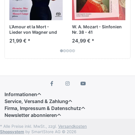
„Wunderharfe“, Herbert von Karajan
charakterisierte den Klang dieses ältesten
Orchesters der Welt als „Glanz von altem Golde“.
In Herbert Blomstedts Deutung der beiden
L’Amour et la Mort -
W. A. Mozart - Sinfonien
Sinfonien von 1981 findet sich all das und noch viel
Lieder von Wagner und
Nr. 38 - 41
mehr. Auf die Fortsetzung darf man gespannt sein!
Duparc
21,99 € *
24,99 € *
Informationen
Service, Versand & Zahlung
Firma, Impressum & Datenschutz
Newsletter abonnieren
* Alle Preise inkl. MwSt., zzgl.
Versandkosten
Shopsystem
by SmartStore AG © 2026