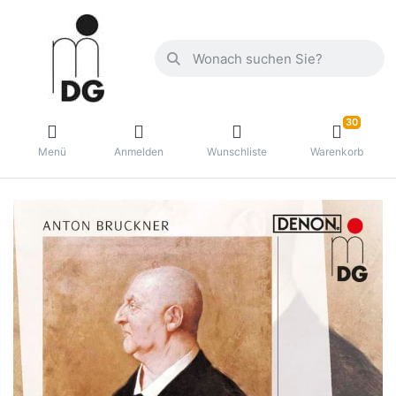
30
Menü
Anmelden
Wunschliste
Warenkorb