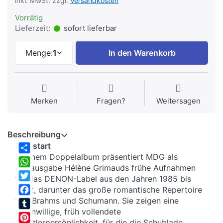
inkl. MwSt. zzgl.
Versandkosten
Vorrätig
Lieferzeit:
sofort lieferbar
Menge:
1
In den Warenkorb
Merken
Fragen?
Weitersagen
Beschreibung
Frühstart
In einem Doppelalbum präsentiert MDG als
Share
Neuausgabe Hélène Grimauds frühe Aufnahmen
WhatsApp
für das DENON-Label aus den Jahren 1985 bis
Twitter
1992, darunter das große romantische Repertoire
von Brahms und Schumann. Sie zeigen eine
Facebook
eigenwillige, früh vollendete
Tumblr
Künstlerpersönlichkeit, für die die Schublade