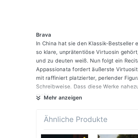
Brava
In China hat sie den Klassik-Bestselle
so klare, unprätentiöse Virtuosin gehör
und zu deuten weiß. Nun folgt ein Recit
Appassionata fordert äußerste Virtuosi
mit raffiniert platzierter, perlender Fi
Schreibweise. Dass diese Werke nahezu 
mehr.
Mehr anzeigen
Furioso
Ähnliche Produkte
Beethovens Klaviersonate Nr. 23 in f-M
romantischsolistischer Virtuosität. Eine