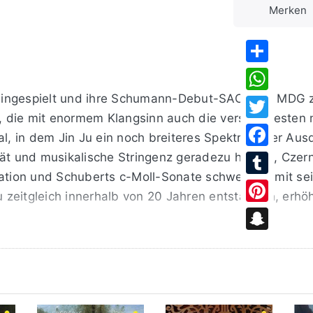
Merken
Share
r eingespielt und ihre Schumann-Debut-SACD bei MDG 
WhatsApp
t, die mit enormem Klangsinn auch die verstecktesten 
Twitter
al, in dem Jin Ju ein noch breiteres Spektrum der Aus
tät und musikalische Stringenz geradezu heraus, Czern
Facebook
guration und Schuberts c-Moll-Sonate schwelgt in mit se
Tumblr
zeitgleich innerhalb von 20 Jahren entstanden, erhöh
Pinterest
Snapchat
oll op. 57 gehört zu den bekanntesten Werken des Komp
 Virtuosität aber, die nie vordergründig ins Extrem gef