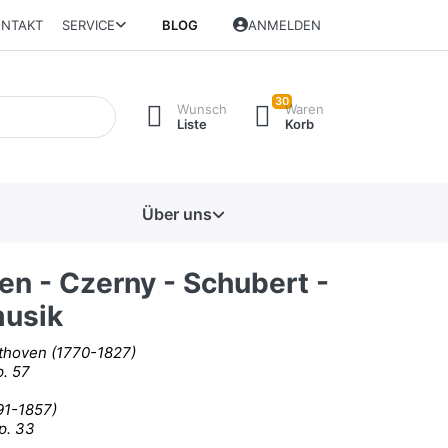
NTAKT
SERVICE
BLOG
ANMELDEN
30
Wunsch
Waren
Liste
Korb
Über uns
en - Czerny - Schubert -
musik
thoven (1770-1827)
p. 57
91-1857)
p. 33