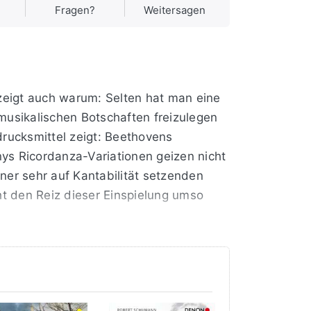
Fragen?
Weitersagen
zeigt auch warum: Selten hat man eine
musikalischen Botschaften freizulegen
drucksmittel zeigt: Beethovens
ys Ricordanza-Variationen geizen nicht
iner sehr auf Kantabilität setzenden
t den Reiz dieser Einspielung umso
onisten und gilt als Inbegriff
ührt wird, sondern völlig konsequent als