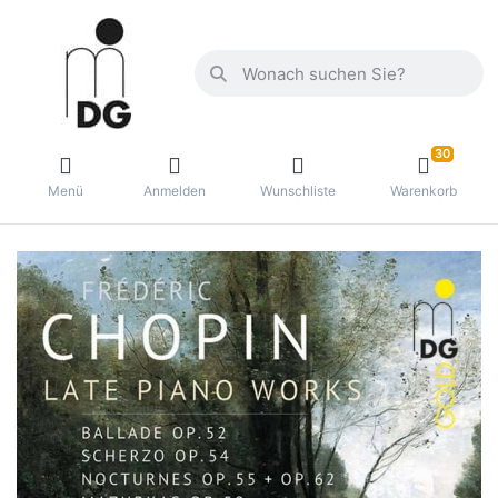
30
Menü
Anmelden
Wunschliste
Warenkorb