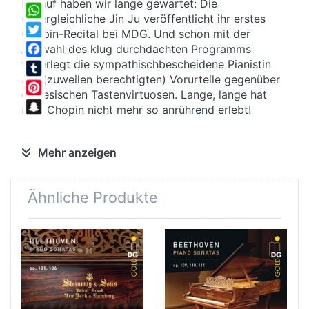
Darauf haben wir lange gewartet: Die
Share
unvergleichliche Jin Ju veröffentlicht ihr erstes
WhatsApp
Chopin-Recital bei MDG. Und schon mit der
Twitter
Auswahl des klug durchdachten Programms
widerlegt die sympathischbescheidene Pianistin
Facebook
alle (zuweilen berechtigten) Vorurteile gegenüber
Tumblr
chinesischen Tastenvirtuosen. Lange, lange hat
Pinterest
man Chopin nicht mehr so anrührend erlebt!
Snapchat
intim
Mehr anzeigen
Ausnahmslos späte Werke hat sich Jin Ju
vorgenommen; Werke aus einer Zeit, in der Chopin
Ähnliche Produkte
längst Abschied genommen hatte von aller
oberflächlichen Klavierakrobatik. Ein tief
empfundener, von Skrupeln und Zweifel
begleiteter Kompositionsstil voll persönlichster
Empfindungen prägt diese Musik, in der sich
überirdische Schönheit und tiefste emotionale
Zerrissenheit auf engem Raum begegnen.
Exemplarisch, wie Jin Ju den nocturnehaften