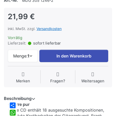
Art.-Nr.
MDG 305 1246-2
21,99 €
inkl. MwSt. zzgl.
Versandkosten
Vorrätig
Lieferzeit:
sofort lieferbar
Menge:
1
In den Warenkorb
Merken
Fragen?
Weitersagen
Beschreibung
Gitarre pur
Diese CD enthält 18 ausgesuchte Kompositionen,
Share
absolute Kostbarkeiten der Gitarrenkunst. Frank