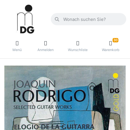
30
Menü
Anmelden
Wunschliste
Warenkorb