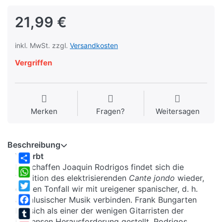
21,99 €
inkl. MwSt. zzgl.
Versandkosten
Vergriffen
Merken
Fragen?
Weitersagen
Beschreibung
Vererbt
Im Schaffen Joaquin Rodrigos findet sich die
Share
Tradition des elektrisierenden
Cante jondo
wieder,
WhatsApp
dessen Tonfall wir mit ureigener spanischer, d. h.
Twitter
andalusischer Musik verbinden. Frank Bungarten
hat sich als einer der wenigen Gitarristen der
Facebook
immensen Herausforderung gestellt, Rodrigos