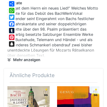
Cantate
„Singet dem Herrn ein neues Lied!“ Welches Motto
Share
könnte für das Debüt des BachWerkVokal
WhatsApp
treffender sein! Eingerahmt von Bachs festlicher
Twitter
Neujahrskantate und seiner doppelchörigen
Motette über den 98. Psalm präsentiert das
Facebook
vielfarbig besetzte Salzburger Ensemble Werke
Tumblr
von Buxtehude, Telemann und Händel - und als
Pinterest
besonderes Schmankerl obendrauf zwei bisher
Snapchat
unentdeckte Lösungen für Mozarts Rätselkanon
über denselben Text.
Mehr anzeigen
Dominum
Ähnliche Produkte
Neben dieser Uraufführung machen zwei weitere
Ersteinspielungen die sorgfältig produzierte Super
Audio CD besonders wertvoll: Telemanns Kantate
gab´s bisher nirgends; völlig unverständlich
angesichts der in barocker, geradezu
lautmalerischer Pracht ausgeführten
Textausdeutung. Da braust das Meer, da