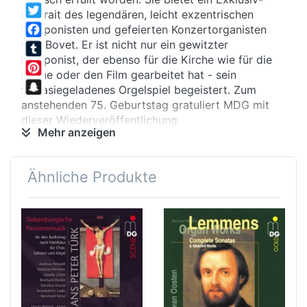
WhatsApp
Portrait des legendären, leicht exzentrischen
Twitter
Komponisten und gefeierten Konzertorganisten
Guy Bovet. Er ist nicht nur ein gewitzter
Facebook
Komponist, der ebenso für die Kirche wie für die
Tumblr
Bühne oder den Film gearbeitet hat - sein
Pinterest
fantasiegeladenes Orgelspiel begeistert. Zum
Snapchat
anstehenden 75. Geburtstag gratuliert MDG mit
dieser Wiederveröffentlichung.
Mehr anzeigen
Vom jugendlichen Leichtsinn
Der Orgelvirtuose Bovet komponierte erstaunlich
Ähnliche Produkte
selten für sein Instrument; und doch umfassen die
hier eingespielten Orgel-Kompositionen 35
spannende Jahre zeitgenössischer
Musikgeschichte. Wir lernen genauso den
jugendlichen Sturm- und Drangkomponisten
kennen, der hörbar von Bernsteins West Side Story
schwärmt, wie den meisterhaften Improvisator der
Spätzeit.