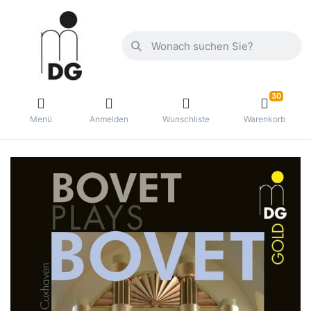
30
Menü
Anmelden
Wunschliste
Warenkorb