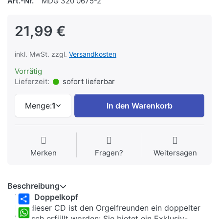
Art.-Nr.
MDG 320 0675-2
21,99 €
inkl. MwSt. zzgl.
Versandkosten
Vorrätig
Lieferzeit:
sofort lieferbar
Menge:
1
In den Warenkorb
Merken
Fragen?
Weitersagen
Beschreibung
Vom Doppelkopf
Mit dieser CD ist den Orgelfreunden ein doppelter
Share
Wunsch erfüllt worden: Sie bietet ein Exklusiv-