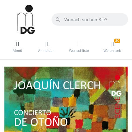
30
Menü
Anmelden
Wunschliste
Warenkorb