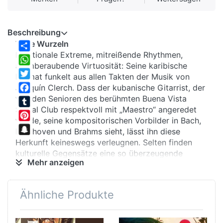
Beschreibung
Tiefe Wurzeln
Emotionale Extreme, mitreißende Rhythmen,
Share
atemberaubende Virtuosität: Seine karibische
WhatsApp
Heimat funkelt aus allen Takten der Musik von
Twitter
Joaquín Clerch. Dass der kubanische Gitarrist, der
von den Senioren des berühmten Buena Vista
Facebook
Social Club respektvoll mit „Maestro“ angeredet
Tumblr
wurde, seine kompositorischen Vorbilder in Bach,
Pinterest
Beethoven und Brahms sieht, lässt ihn diese
Snapchat
Herkunft keineswegs verleugnen. Selten finden
kulturelle Gegensätze eine so überzeugende
Mehr anzeigen
Symbiose wie im „Concierto de Cáceres“ und
„Concierto de Otoño“. Das sind zwei Werke, die
das virtuose Repertoire für Flöte und Gitarre mit
Ähnliche Produkte
Orchester aufs Klangschönste erweitern.