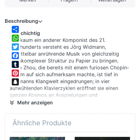
Beschreibung
vielschichtig
Share
Wie kaum ein anderer Komponist des 21.
WhatsApp
Jahrhunderts versteht es Jörg Widmann,
unmittelbar anrührende Musik von gleichzeitig
Twitter
hochkomplexer Struktur zu Papier zu bringen.
Facebook
Yubo Zhou, die bereits mit einem furiosen Chopin-
Tumblr
Album auf sich aufmerksam machte, ist tief in
Pinterest
Widmanns Klangwelt eingedrungen; in vier
aufwühlenden Klavierzyklen eröffnet sie einen
Snapchat
ganzen Kosmos an Anspielungen und
Assoziationen.
Mehr anzeigen
modelliert
Denn Widmann holt sich seine Anregungen diesmal
Ähnliche Produkte
bei großen Vorbildern:
„Elf Humoresken“
tragen
die Verbindung zu Schumann schon im Titel, und