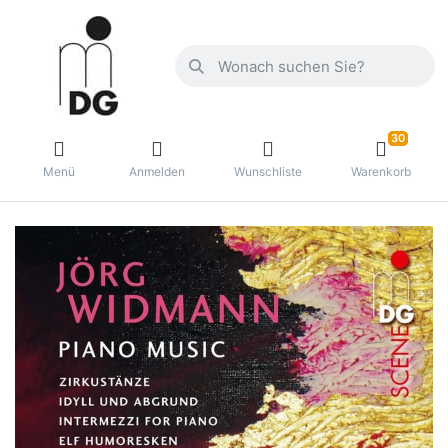
30
Menü
Anmelden
Wunschliste
Warenkorb