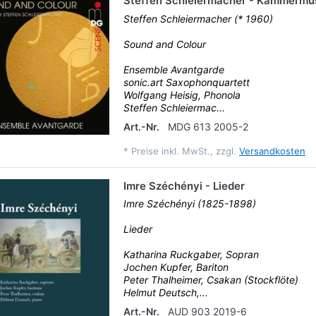
Steffen Schleiermacher - Kammermu
Steffen Schleiermacher (* 1960)
Sound and Colour
Ensemble Avantgarde
sonic.art Saxophonquartett
Wolfgang Heisig, Phonola
Steffen Schleiermac...
Art.-Nr.
MDG 613 2005-2
*
Preise inkl. MwSt., zzgl.
Versandkosten
Imre Széchényi - Lieder
Imre Széchényi (1825-1898)
Lieder
Katharina Ruckgaber, Sopran
Jochen Kupfer, Bariton
Peter Thalheimer, Csakan (Stockflöte)
Helmut Deutsch,...
Art.-Nr.
AUD 903 2019-6