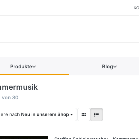
KO
Produkte
Blog
mermusik
0
von
30
iere nach
Neu in unserem Shop