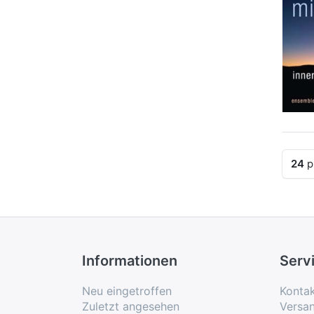
24
p
Informationen
Serv
Neu eingetroffen
Konta
Zuletzt angesehen
Versa