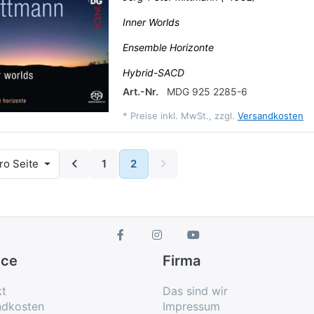
Inner Worlds
Ensemble Horizonte
Hybrid-SACD
Art.-Nr.
MDG 925 2285-6
*
Preise inkl. MwSt., zzgl.
Versandkosten
ro Seite
1
2
ice
Firma
kt
Das sind wir
ndkosten
Impressum