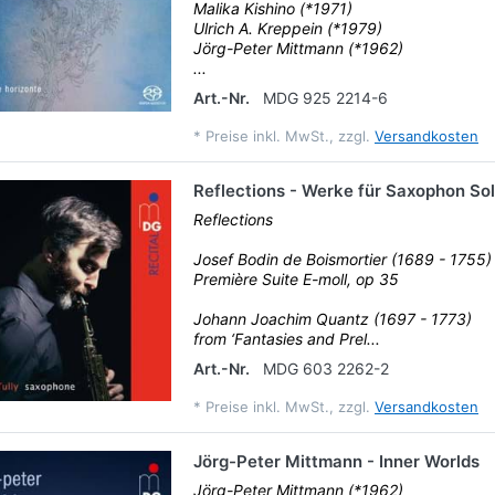
Malika Kishino (*1971)
Ulrich A. Kreppein (*1979)
Jörg-Peter Mittmann (*1962)
...
Art.-Nr.
MDG 925 2214-6
*
Preise inkl. MwSt., zzgl.
Versandkosten
Reflections - Werke für Saxophon So
Reflections
Josef Bodin de Boismortier (1689 - 1755)
Première Suite E-moll, op 35
Johann Joachim Quantz (1697 - 1773)
from ‘Fantasies and Prel...
Art.-Nr.
MDG 603 2262-2
*
Preise inkl. MwSt., zzgl.
Versandkosten
Jörg-Peter Mittmann - Inner Worlds
Jörg-Peter Mittmann (*1962)