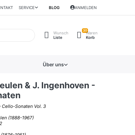
NTAKT
SERVICE
BLOG
ANMELDEN
30
Wunsch
Waren
Liste
Korb
Über uns
eulen & J. Ingenhoven -
naten
 Cello-Sonaten Vol. 3
len (1888-1967)
2
 (1876-1951)