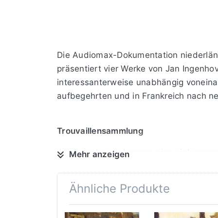
Die Audiomax-Dokumentation niederländi
präsentiert vier Werke von Jan Ingenho
interessanterweise unabhängig voneina
aufbegehrten und in Frankreich nach n
Trouvaillensammlung
Jan Ingenhoven begann eine vielverspr
Mehr anzeigen
Orchesters. Seine erste Komposition sch
Kompositionsunterricht. Wohl so erfolg
Ähnliche Produkte
Abstand zu seiner Heimat fand er in Sa
Tonalität“ und stark vorwärts treiben