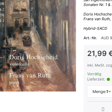
Sonaten Nr. 1 & 
Doris Hochschei
Frans van Ruth, 
Hybrid-SACD
Art.-Nr.
AUD 9
21,99 
inkl. MwSt. zzg
Vorrätig
Lieferzeit:
Menge:
1