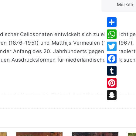
Merken
Share
scher Cellosonaten entwickelt sich zu einer wichtige
ven (1876–1951) und Matthijs Vermeulen (1888–1967),
WhatsApp
nder Anfang des 20. Jahrhunderts gegen das tradiert
Twitter
euen Ausdrucksformen für niederländische Musik such
Facebook
Tumblr
Pinterest
echende Karriere als Dirigent des Münchner Orchester
rieb er als Autodidakt. Er nahm aber in seiner Münchne
Snapchat
reich, dass er sich fortan nur noch aufs Komponieren 
int-Cloud bei Paris. Hier entstanden 1919 und 1922 au
dem Klangstrom begegnete Ingenhoven mit seinen Kompo