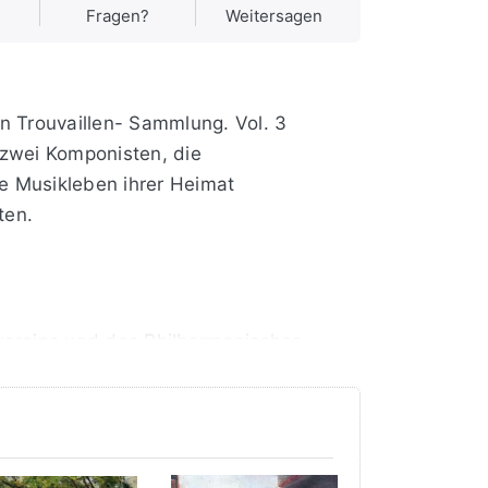
Fragen?
Weitersagen
n Trouvaillen- Sammlung. Vol. 3
 zwei Komponisten, die
e Musikleben ihrer Heimat
ten.
vereins und des Philharmonischen
r Zeit auch bei Felix Mottl
besann. Die nötige Ruhe dafür und den
ch seine Cellosonaten. Mit „tönender
sitionen der „niederländischen