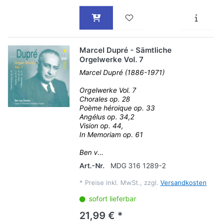
Marcel Dupré - Sämtliche
Orgelwerke Vol. 7
Marcel Dupré (1886-1971)
Orgelwerke Vol. 7
Chorales op. 28
Poème héroique op. 33
Angélus op. 34,2
Vision op. 44,
In Memoriam op. 61
Ben v...
Art.-Nr.
MDG 316 1289-2
*
Preise inkl. MwSt., zzgl.
Versandkosten
sofort lieferbar
21,99 € *