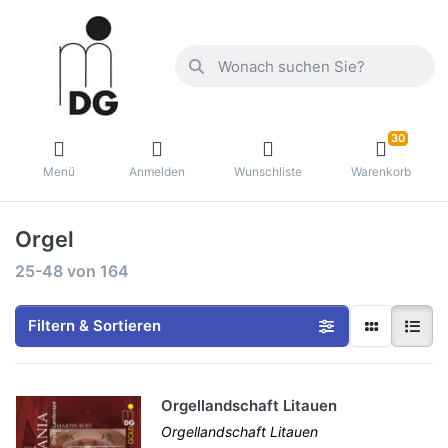
30
Menü
Anmelden
Wunschliste
Warenkorb
Orgel
25-48
von
164
Filtern & Sortieren
Orgellandschaft Litauen
Orgellandschaft Litauen