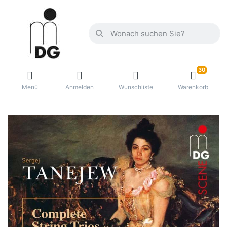
30
Menü
Anmelden
Wunschliste
Warenkorb