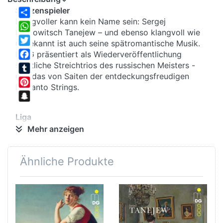
Spitzenspieler
Klangvoller kann kein Name sein: Sergej
Share
Iwanowitsch Tanejew – und ebenso klangvoll wie
WhatsApp
unbekannt ist auch seine spätromantische Musik.
Twitter
MDG präsentiert als Wiederveröffentlichung
sämtliche Streichtrios des russischen Meisters -
Facebook
und das von Saiten der entdeckungsfreudigen
Tumblr
Belcanto Strings.
Pinterest
Snapchat
Liga
"Es ist Russlands bester Kontrapunktiker, und man
Mehr anzeigen
findet vielleicht noch nicht einmal im Westen
seinesgleichen," rezensierte kein geringerer als
Ähnliche Produkte
Peter Tschaikowsky. Und wer waren die
westlichen Konkurrenten? - Brahms, Wagner, Liszt!
Anstoß
Tanejew gebührt neben seinen kompositorischen
Verdiensten nicht nur pädagogischer Ruhm - zu