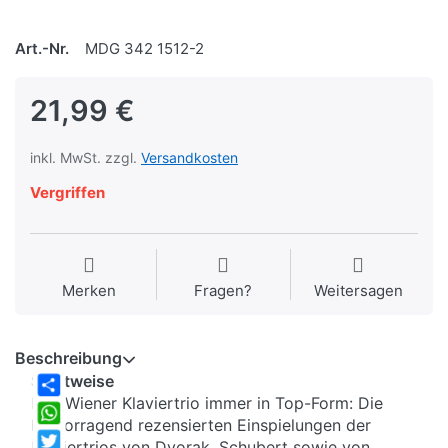
Art.-Nr.
MDG 342 1512-2
21,99 €
inkl. MwSt. zzgl.
Versandkosten
Vergriffen
Merken
Fragen?
Weitersagen
Beschreibung
Sichtweise
Das Wiener Klaviertrio immer in Top-Form: Die
Share
hervorragend rezensierten Einspielungen der
WhatsApp
Klaviertrios von Dvorak, Schubert sowie von