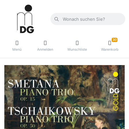
30
Menü
Anmelden
Wunschliste
Warenkorb