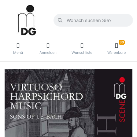
30
Menü
Anmelden
Wunschliste
Warenkorb