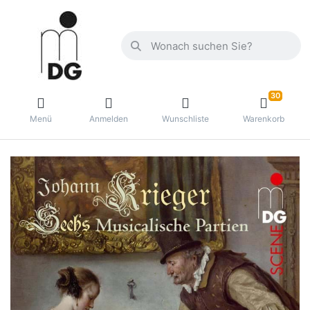
30
Menü
Anmelden
Wunschliste
Warenkorb