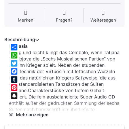
Merken
Fragen?
Weitersagen
Beschreibung
Fantasia
Luftig und leicht klingt das Cembalo, wenn Tatjana
Share
Vorobjova die „Sechs Musicalischen Partien“ von
WhatsApp
Johann Krieger spielt. Neben der stupenden
Twitter
Spieltechnik der Virtuosin mit lettischen Wurzeln
liegt das natürlich an Kriegers Satzweise, die aus
Facebook
den standardisierten Tanzsätzen der Suiten
Tumblr
filigrane Charakterstücke von tiefem Gehalt
Pinterest
zaubert. Die fein ausbalancierte Super Audio CD
Snapchat
enthält außer der gedruckten Sammlung der sechs
Suiten noch handschriftlich überlieferte
Mehr anzeigen
Einzelstücke, die das hochbarocke Hörvergnügen
auf erfrischende Weise abrunden.