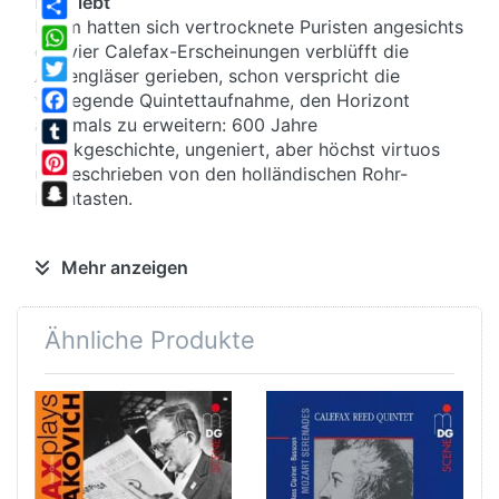
Holz lebt
Kaum hatten sich vertrocknete Puristen angesichts
Share
der vier Calefax-Erscheinungen verblüfft die
WhatsApp
Augengläser gerieben, schon verspricht die
Twitter
vorliegende Quintettaufnahme, den Horizont
abermals zu erweitern: 600 Jahre
Facebook
Musikgeschichte, ungeniert, aber höchst virtuos
Tumblr
umgeschrieben von den holländischen Rohr-
Pinterest
Phantasten.
Snapchat
Um die Ecke geblasen
Mehr anzeigen
Der Spielwitz der fünf Musiker ist es, der gepaart
mit der außergewöhnlichen Besetzung die ohnehin
Ähnliche Produkte
edlen Kompositionen von Debussy und
Tschaikowsky zu Klang-Eulenspiegeleien macht.
Gekonnte Arrangements aus ensemble-eigener
Feder verleihen selbst mittelalterlichen Werken
Witz und Frische. Ockghem am Saxophon...
Windige Gesellen