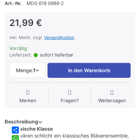
Art.-Nr.
MDG 619 0989-2
21,99 €
inkl. MwSt. zzgl.
Versandkosten
Vorrätig
Lieferzeit:
sofort lieferbar
Menge:
1
In den Warenkorb
Merken
Fragen?
Weitersagen
Beschreibung
Klassische Klasse
Sie wären schlicht ein klassisches Bläserensemble,
Share