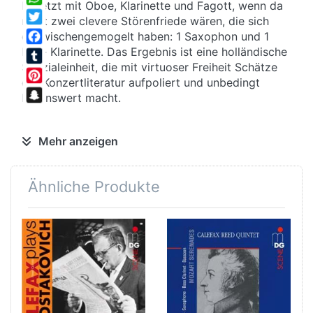
besetzt mit Oboe, Klarinette und Fagott, wenn da
WhatsApp
nicht zwei clevere Störenfriede wären, die sich
Twitter
dazwischengemogelt haben: 1 Saxophon und 1
Baß- Klarinette. Das Ergebnis ist eine holländische
Facebook
Spezialeinheit, die mit virtuoser Freiheit Schätze
Tumblr
der Konzertliteratur aufpoliert und unbedingt
Pinterest
hörenswert macht.
Snapchat
Klare Linie
Mehr anzeigen
Wenn es um Melodik geht, haben
Rohrblattinstrumente vor allem den
Ähnliche Produkte
Tasteninstrumenten viel voraus – unbestechliche
Klarheit der Linienführung und
kammermusikalische Flexibilität. Bach ohne Zopf
und Perücke - auch Liebhaber der historischen
Aufführungspraxis sind verblüfft angesichts des
Klangreichtums und der Brillanz, mit der das
"Phänomen Calefax" den oft gespielten Zyklus zu
neuem Leben erweckt. Kein Wunder, führte doch
die Beschäftigung mit der Alten Musik zur