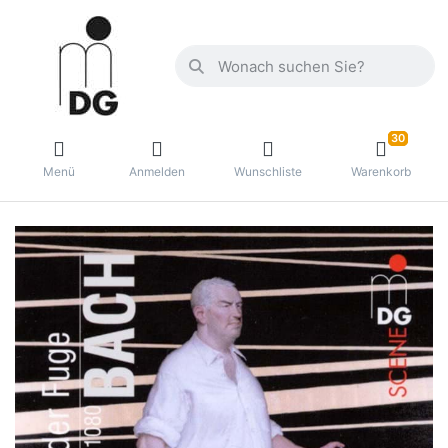
30
Menü
Anmelden
Wunschliste
Warenkorb