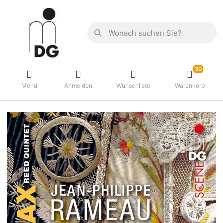
30
Menü
Anmelden
Wunschliste
Warenkorb