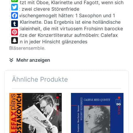
besetzt mit Oboe, Klarinette und Fagott, wenn sich
WhatsApp
nicht zwei clevere Störenfriede
Twitter
dazwischengemogelt hätten: 1 Saxophon und 1
Baß-Klarinette. Das Ergebnis ist eine holländische
Facebook
Spezialeinheit, die mit virtuosem Frohsinn barocke
Tumblr
Schätze der Konzertliteratur aufmöbeln: Calefax
Pinterest
ist ein in jeder Hinsicht glänzendes
Snapchat
Bläserensemble.
Mehr anzeigen
Freistil
Rameaus Suiten sind stilvoll – genau wie man es
Ähnliche Produkte
von einem Mann des guten Geschmacks erwartet.
Dass der Musiker bestimmte, verborgene
Botschaften in seinen Werken versteckte, dürfte
so manchen Adligen irritiert haben: In Le Rappel
des Oiseaux sind die zwitschernden Vögel auch für
Adlige leicht herauszuhören. Das kokette
Dorfmädchen hingegen ist schon schwerer in La
Villageoise wiederzuerkennen, besonders, wenn
die Etikette Kontakte streng untersagen...