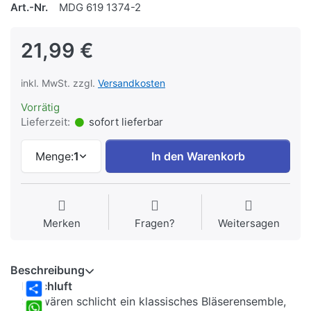
Art.-Nr.
MDG 619 1374-2
21,99 €
inkl. MwSt. zzgl.
Versandkosten
Vorrätig
Lieferzeit:
sofort lieferbar
Menge:
1
In den Warenkorb
Merken
Fragen?
Weitersagen
Beschreibung
Frischluft
Sie wären schlicht ein klassisches Bläserensemble,
Share