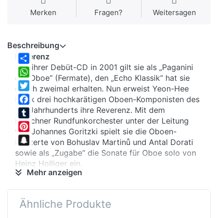
Merken
Fragen?
Weitersagen
Beschreibung
Reverenz
Seit ihrer Debüt-CD in 2001 gilt sie als „Paganini
Share
der Oboe“ (Fermate), den „Echo Klassik“ hat sie
WhatsApp
gleich zweimal erhalten. Nun erweist Yeon-Hee
Twitter
Kwak drei hochkarätigen Oboen-Komponisten des
20. Jahrhunderts ihre Reverenz. Mit dem
Facebook
Münchner Rundfunkorchester unter der Leitung
Tumblr
von Johannes Goritzki spielt sie die Oboen-
Pinterest
Konzerte von Bohuslav Martinů und Antal Dorati
Snapchat
sowie als „Zugabe“ die Sonate für Oboe solo von
Heinz Holliger ein.
Mehr anzeigen
Streichware
Die Sonate komponierte Holliger 1956/57 für sich
Ähnliche Produkte
selbst, um sie gut 40 Jahre später auch
höchstpersönlich zu revidieren. Yeon-Hee Kwak