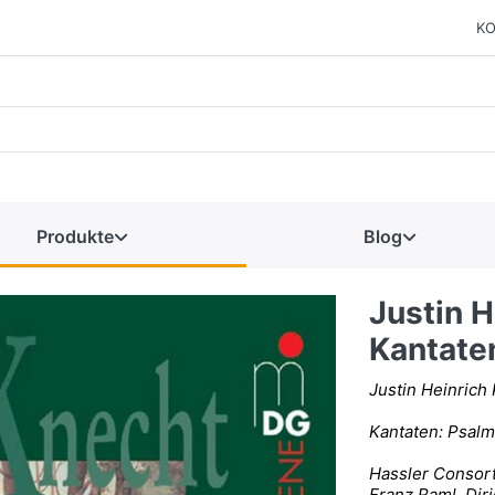
KO
Produkte
Blog
Justin H
Kantate
Justin Heinrich
Kantaten: Psalm 
Hassler Consor
Franz Raml, Dir