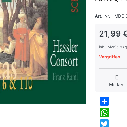
Art.-Nr.
MDG 6
21,99 
inkl. MwSt. zzg
Vergriffen
Merken
Share
WhatsApp