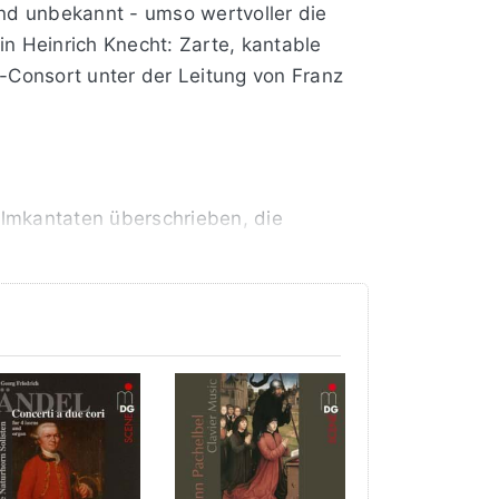
nd unbekannt - umso wertvoller die
 Heinrich Knecht: Zarte, kantable
Consort unter der Leitung von Franz
salmkantaten überschrieben, die
 bewußt sein ganzes kompositorisches
n a cappella, im chorischen Satz
ganze Ausdruckskraft klassischer
kerfamilie. Mit neun Jahren erhielt der
in das Alumnat in Biberach ein - eine
strumentalspiel legte.