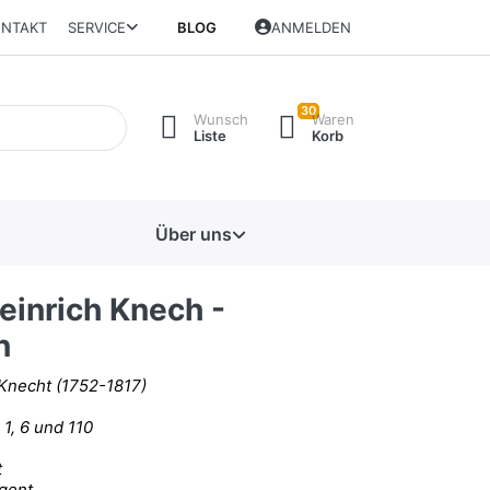
NTAKT
SERVICE
BLOG
ANMELDEN
30
Wunsch
Waren
Liste
Korb
Über uns
einrich Knech -
n
 Knecht (1752-1817)
1, 6 und 110
t
igent