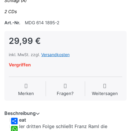
Schlägl (A)
2 CDs
Art.-Nr.
MDG 614 1895-2
29,99 €
inkl. MwSt. zzgl.
Versandkosten
Vergriffen
Merken
Fragen?
Weitersagen
Beschreibung
Laureat
Mit der dritten Folge schließt Franz Raml die
Share