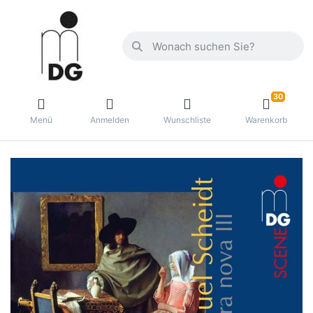
30
Menü
Anmelden
Wunschliste
Warenkorb