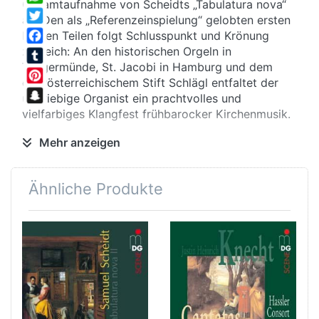
Gesamtaufnahme von Scheidts „Tabulatura nova“
WhatsApp
ab. Den als „Referenzeinspielung“ gelobten ersten
Twitter
beiden Teilen folgt Schlusspunkt und Krönung
zugleich: An den historischen Orgeln in
Facebook
Tangermünde, St. Jacobi in Hamburg und dem
Tumblr
oberösterreichischem Stift Schlägl entfaltet der
Pinterest
umtriebige Organist ein prachtvolles und
Snapchat
vielfarbiges Klangfest frühbarocker Kirchenmusik.
Fernstudium
Mehr anzeigen
Die „Tabulatura nova“ schrieb Scheidt für seine
Schüler auf – der vielbeschäftigte Musiker hatte
Ähnliche Produkte
einfach kaum noch Zeit zu unterrichten…
Entsprechend finden sich in der Sammlung vor
allem Werke, die als exemplarische Vorlagen zu
Studienzwecken gedacht waren. Im 3. Band stehen
liturgische Stücke im Vordergrund: Neben
Magnificat- Vertonungen in allen Kirchentonarten
auch Hymnen für die hohen Festzeiten des
Kirchenjahres. Revolutionär ist die Notation: Zum
ersten Mal erscheint Orgelmusik in Partiturform –