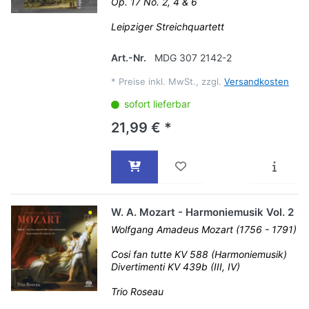
Op. 17 No. 2, 4 & 6
Leipziger Streichquartett
Art.-Nr.
MDG 307 2142-2
*
Preise inkl. MwSt., zzgl.
Versandkosten
sofort lieferbar
21,99 € *
W. A. Mozart - Harmoniemusik Vol. 2
Wolfgang Amadeus Mozart (1756 - 1791)
Cosi fan tutte KV 588 (Harmoniemusik)
Divertimenti KV 439b (III, IV)
Trio Roseau