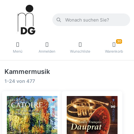
30
Menü
Anmelden
Wunschliste
Warenkorb
Kammermusik
1-24
von
477