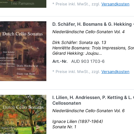
*
Preise inkl. MwSt., zzgl.
Versandkosten
D. Schäfer, H. Bosmans & G. Hekking 
Niederländische Cello-Sonaten Vol. 4
Dirk Schäfer: Sonata op. 13
Henriëtte Bosmans: Trois Impressions, So
Gérard Hekking: Joujou...
Art.-Nr.
AUD 903 1703-6
*
Preise inkl. MwSt., zzgl.
Versandkosten
I. Lilien, H. Andriessen, P. Ketting & L.
Cellosonaten
Niederländische Cello-Sonaten Vol. 6
Ignace Lilien (1897-1964)
Sonate Nr. 1