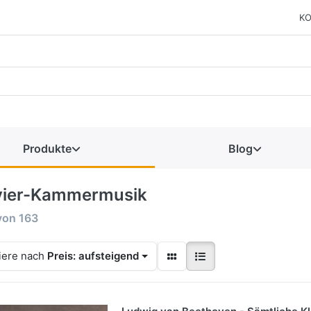
KO
Produkte
Blog
vier-Kammermusik
von
163
iere nach
Preis: aufsteigend