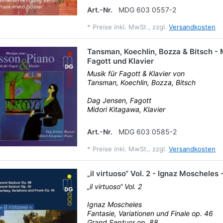
Art.-Nr.
MDG 603 0557-2
*
Preise inkl. MwSt., zzgl.
Versandkosten
Tansman, Koechlin, Bozza & Bitsch - 
Fagott und Klavier
Musik für Fagott & Klavier von
Tansman, Koechlin, Bozza, Bitsch
Dag Jensen, Fagott
Midori Kitagawa, Klavier
Art.-Nr.
MDG 603 0585-2
*
Preise inkl. MwSt., zzgl.
Versandkosten
„il virtuoso“ Vol. 2 - Ignaz Moschele
„il virtuoso“ Vol. 2
Ignaz Moscheles
Fantasie, Variationen und Finale op. 46
Grand Septuor op. 88