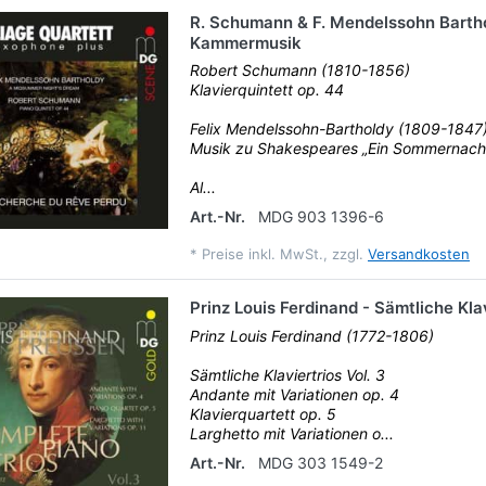
R. Schumann & F. Mendelssohn Bartho
Kammermusik
Robert Schumann (1810-1856)
Klavierquintett op. 44
Felix Mendelssohn-Bartholdy (1809-1847
Musik zu Shakespeares „Ein Sommernach
Al...
Art.-Nr.
MDG 903 1396-6
*
Preise inkl. MwSt., zzgl.
Versandkosten
Prinz Louis Ferdinand - Sämtliche Klav
Prinz Louis Ferdinand (1772-1806)
Sämtliche Klaviertrios Vol. 3
Andante mit Variationen op. 4
Klavierquartett op. 5
Larghetto mit Variationen o...
Art.-Nr.
MDG 303 1549-2