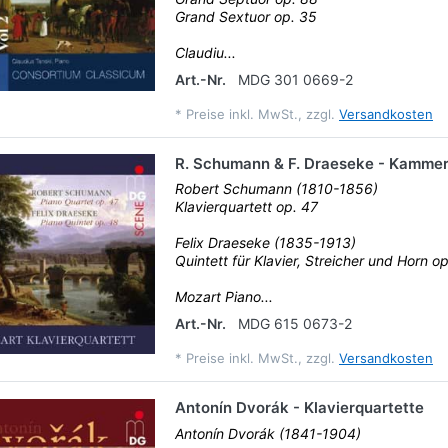
Grand Sextuor op. 35
Claudiu...
Art.-Nr.
MDG 301 0669-2
*
Preise inkl. MwSt., zzgl.
Versandkosten
R. Schumann & F. Draeseke - Kamme
Robert Schumann (1810-1856)
Klavierquartett op. 47
Felix Draeseke (1835-1913)
Quintett für Klavier, Streicher und Horn o
Mozart Piano...
Art.-Nr.
MDG 615 0673-2
*
Preise inkl. MwSt., zzgl.
Versandkosten
Antonín Dvorák - Klavierquartette
Antonín Dvorák (1841-1904)