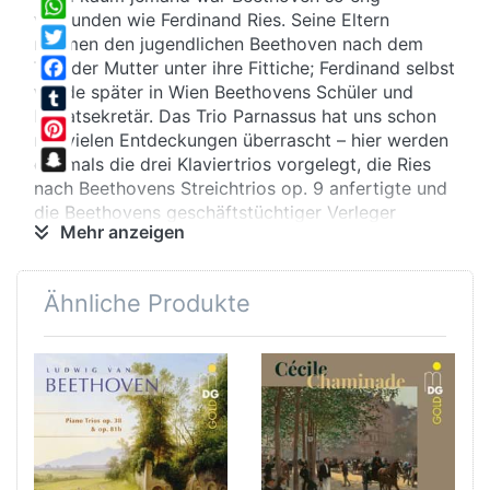
Share
verbunden wie Ferdinand Ries. Seine Eltern
WhatsApp
nahmen den jugendlichen Beethoven nach dem
Twitter
Tod der Mutter unter ihre Fittiche; Ferdinand selbst
wurde später in Wien Beethovens Schüler und
Facebook
Privatsekretär. Das Trio Parnassus hat uns schon
Tumblr
mit vielen Entdeckungen überrascht – hier werden
Pinterest
erstmals die drei Klaviertrios vorgelegt, die Ries
Snapchat
nach Beethovens Streichtrios op. 9 anfertigte und
die Beethovens geschäftstüchtiger Verleger
Mehr anzeigen
Simrock sogleich als dessen Opus Nr. 61
verkaufte.
Ähnliche Produkte
Einstellung
Hochstapelei? Keineswegs, denn solche
Bearbeitungen waren absolut üblich – und Ries
beherrschte sein Handwerk ebenso virtuos, wie er
mit der Tonsprache seines Lehrers vertraut war.
Dennoch dürfte Beethoven von der
Veröffentlichung überrascht gewesen sein – hatte