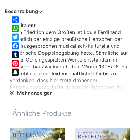
Beschreibung
Multitalent
Share
Nach Friedrich dem Großen ist Louis Ferdinand
WhatsApp
sicherlich der einzige preußische Herrscher, der
Twitter
eine ausgesprochen musikalisch-kulturelle und
militärische Doppelbegabung hatte. Sämtliche auf
Facebook
dieser CD eingespielten Werke entstanden im
Tumblr
Feldlager bei Zwickau ab dem Winter 1805/06. Es
Pinterest
ist wohl nur einer leidenschaftlichen Liebe zu
Snapchat
verdanken, dass hier trotz drohender
Entscheidungsschlacht gegen die Franzosen die
Mehr anzeigen
schönsten Quartette des Prinzen entstanden.
Beethoven liebte diese Werke und schätzte auch
den virtuosen Klavierspieler Louis Ferdinand. Und
Ähnliche Produkte
noch Robert Schumann lobte mit Hochachtung
den „romantischen Stil“ des adeligen Komponisten.
Glücksmoment