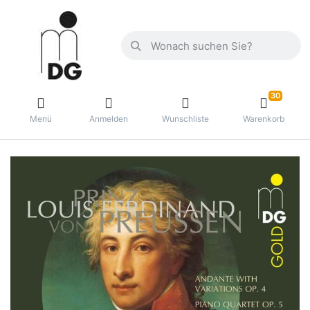
30
Menü
Anmelden
Wunschliste
Warenkorb