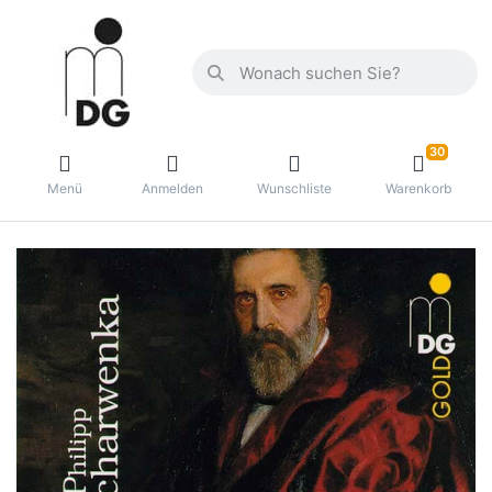
30
Menü
Anmelden
Wunschliste
Warenkorb