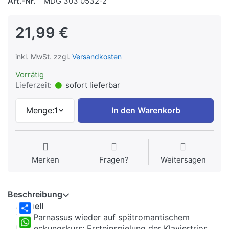
Art.-Nr.
MDG 303 0532-2
21,99 €
inkl. MwSt. zzgl.
Versandkosten
Vorrätig
Lieferzeit:
sofort lieferbar
Menge:
1
In den Warenkorb
Merken
Fragen?
Weitersagen
Beschreibung
Aktuell
Trio Parnassus wieder auf spätromantischem
Share
Entdeckungskurs: Ersteinspielung der Klaviertrios