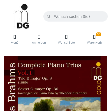
30
Menü
Anmelden
Wunschliste
Warenkorb