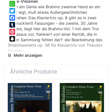
Audio-Visionen
Share
Wenn ein Genie wie Brahms zweimal Hand an ein
WhatsApp
Werk legt, muß etwas Außergewöhnliches
Twitter
entstehen: Das Klaviertrio op. 8 gibt es in zwei
(gedruckten!) Fassungen - die zweite, 30 Jahre
Facebook
jüngere, liegt hier als Brahms-Vol. 1 mit dem Trio
Tumblr
Parnassus vor, flankiert von einer Rarität, die in
Pinterest
keiner Sammlung fehlen darf: die Bearbeitung des
Snapchat
Streichsextetts op. 36 für Klaviertrio von Theodor
Kirchner.
Mehr anzeigen
Umsonst verschlüsselt
Ähnliche Produkte
Johannes Brahms muß schwer unter
Liebeskummer gelitten haben, als er sein G-Dur-
Sextett schrieb: Er versteckte den Namen seiner
Angebeteten in dem Notentext der 1. Violine. Es
half nichts - die Verlobung mit Agathe von Siebold
aus Göttingen hielt nicht, was das Sextett
versprach.