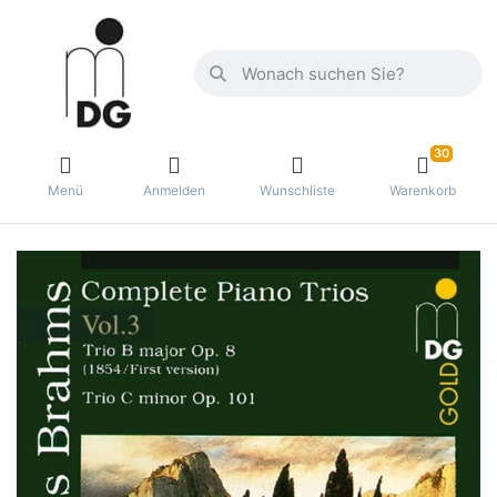
30
Menü
Anmelden
Wunschliste
Warenkorb