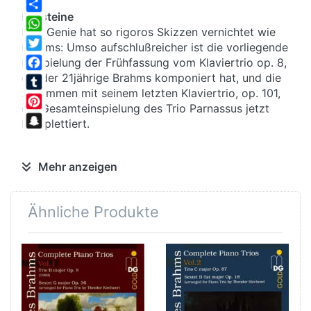
Ecksteine
Share
Kein Genie hat so rigoros Skizzen vernichtet wie
WhatsApp
Brahms: Umso aufschlußreicher ist die vorliegende
Twitter
Einspielung der Frühfassung vom Klaviertrio op. 8,
die der 21jährige Brahms komponiert hat, und die
Facebook
zusammen mit seinem letzten Klaviertrio, op. 101,
Tumblr
die Gesamteinspielung des Trio Parnassus jetzt
Pinterest
komplettiert.
Snapchat
Tapetenwechsel
Mehr anzeigen
Das überbordende Talent ließ den pubertierenden
Jugendlichen komponieren, was das Zeug hielt:
Ähnliche Produkte
Brahms schrieb mindestens 150 Werke vor seinem
op. 1 und tapezierte damit sein Zimmer. Als er
dann mit 20 Jahren durch die Bekanntschaft mit
Schumann an das Licht der Öffentlichkeit
katapultiert wurde, schämte er sich seiner
“Jugendsünden” und vernichtete Frühwerke,
Skizzen und Frühstadien seiner Werke (fast)