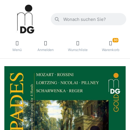
30
Menü
Anmelden
Wunschliste
Warenkorb