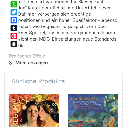
„Ouvertüren und Variationen für Klavier zu 4
Share
Händen“ lautet der nüchternde Untertitel dieser
WhatsApp
CD. Dahinter verbergen sich prächtige
Twitter
Kompositionen und ein hoher Spaßfaktor – ebenso
begeistert wie begeisternd gespielt vom Duo
Facebook
Trenkner-Speidel, das in den vergangenen Jahren
Tumblr
mit wichtigen MDG-Einspielungen neue Standards
Pinterest
setzte.
Snapchat
Dreifacher Effekt
Durch die „Erfindung“ des vierhändigen
Mehr anzeigen
Klavierauszugs schlugen die Musiker des 19.
Jahrhunderts gleich mehrere Fliegen mit einer
Ähnliche Produkte
Klappe: Vor der Erfindung des Grammophons war
die neue Kunstrichtung die einzige Methode,
beliebte Opernszenen zuhause jederzeit klanglich
reproduzierbar zu machen, Arrangeure
erschlossen eine kräftig sprudelnde Geldquelle,
und schließlich bedeutete diese Form des
musikalischen Miteinanders das Ende der
„Einsamkeit am Klavier“.