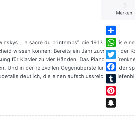
Merken
Share
inskys „Le sacre du printemps“, die 1913 in Paris ein
cheid wissen können: Bereits ein Jahr zuvor hob der
WhatsApp
ung für Klavier zu vier Händen. Das Pianoduo Trenkner
Twitter
n. Und in der reizvollen Gegenüberstellung mit der s
tails deutlich, die einen aufschlussreichen Tiefenb
Facebook
Tumblr
Pinterest
Snapchat
nnerung an diese Aufführung, schreibt Claude Debussy 
d dessen Bewunderung für den 20 Jahre jüngeren Koll
n man die faszinierende Ambivalenz zwischen erupti