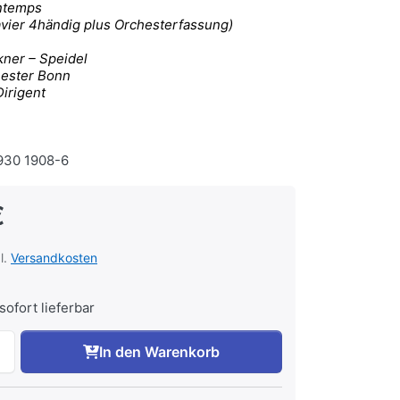
intemps
avier 4händig plus Orchesterfassung)
ner – Speidel
ester Bonn
Dirigent
30 1908-6
€
l.
Versandkosten
sofort lieferbar
In den Warenkorb