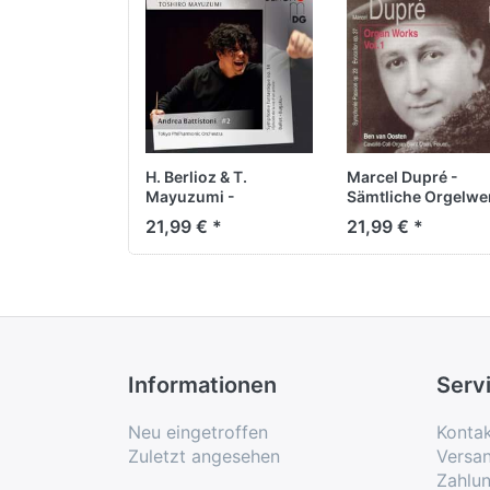
H. Berlioz & T.
Marcel Dupré -
Mayuzumi -
Sämtliche Orgelwe
Orchesterwerke
Vol. 1
21,99 € *
21,99 € *
Informationen
Serv
Neu eingetroffen
Konta
Zuletzt angesehen
Versa
Zahlu