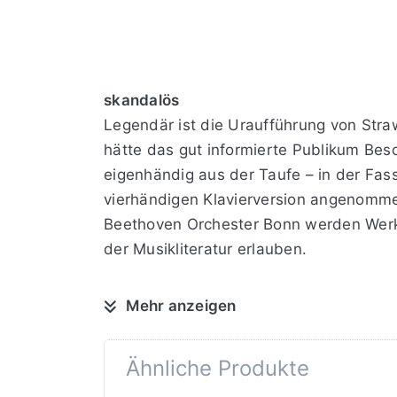
skandalös
Legendär ist die Uraufführung von Straw
hätte das gut informierte Publikum Bes
eigenhändig aus der Taufe – in der Fass
vierhändigen Klavierversion angenomme
Beethoven Orchester Bonn werden Werkde
der Musikliteratur erlauben.
Mehr anzeigen
traumhaft
Wie „ein schöner Albtraum“ sei die Eri
Hände hierbei zur Verfügung stellte un
Ähnliche Produkte
Enthusiasmus umschlug. Und besser kan