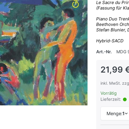
Le Sacre du Pr
(Fassung für Kl
Piano Duo Trenk
Beethoven Orch
Stefan Blunier, 
Hybrid-SACD
Art.-Nr.
MDG 9
21,99 
inkl. MwSt. zzg
Vorrätig
Lieferzeit:
Menge:
1