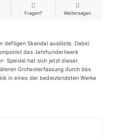
Fragen?
Weitersagen
en deftigen Skandal auslöste. Dabei
 Komponist das Jahrhundertwerk
- Speidel hat sich jetzt dieser
päteren Orchesterfassung durch das
lick in eines der bedeutendsten Werke
noch Jahre später, der das zweite Paar
egen fortan in grenzenlosen
ver Gewalt und betörender Farbigkeit