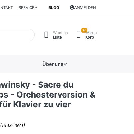
NTAKT
SERVICE
BLOG
ANMELDEN
30
Wunsch
Waren
Liste
Korb
Über uns
awinsky - Sacre du
ps - Orchesterversion &
für Klavier zu vier
 (1882-1971)