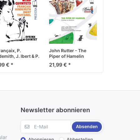
rançaix, P.
John Rutter - The
emith, J. Ibert & P.
Piper of Hamelin
anel -
99 € *
21,99 € *
serquintette
Newsletter abonnieren
Absenden
lar
Abonnieren
Abbestellen