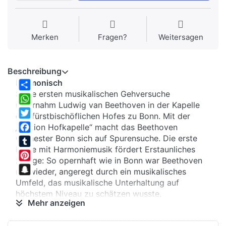
Merken
Fragen?
Weitersagen
Beschreibung
Harmonisch
Seine ersten musikalischen Gehversuche
Share
unternahm Ludwig van Beethoven in der Kapelle
WhatsApp
des fürstbischöflichen Hofes zu Bonn. Mit der
Twitter
„Edition Hofkapelle“ macht das Beethoven
Orchester Bonn sich auf Spurensuche. Die erste
Facebook
Folge mit Harmoniemusik fördert Erstaunliches
Tumblr
zutage: So opernhaft wie in Bonn war Beethoven
Pinterest
nie wieder, angeregt durch ein musikalisches
Snapchat
Umfeld, das musikalische Unterhaltung auf
höchstem Niveau zu schätzen wusste.
Mehr anzeigen
theatralisch