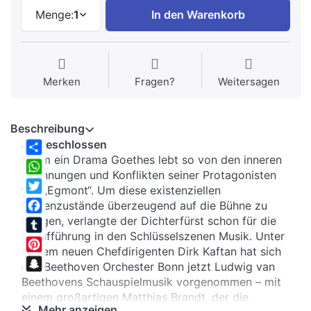
Menge:
1
In den Warenkorb
Merken
Fragen?
Weitersagen
Beschreibung
aufgeschlossen
Kaum ein Drama Goethes lebt so von den inneren
Share
Spannungen und Konflikten seiner Protagonisten
WhatsApp
wie „Egmont“. Um diese existenziellen
Twitter
Seelenzustände überzeugend auf die Bühne zu
bringen, verlangte der Dichterfürst schon für die
Facebook
Uraufführung in den Schlüsselszenen Musik. Unter
Tumblr
seinem neuen Chefdirigenten Dirk Kaftan hat sich
Pinterest
das Beethoven Orchester Bonn jetzt Ludwig van
Snapchat
Beethovens Schauspielmusik vorgenommen – mit
einem großartigen Matthias Brandt, der die
Mehr anzeigen