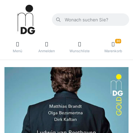
30
Menü
Anmelden
Wunschliste
Warenkorb