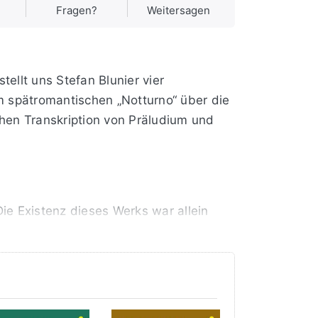
Fragen?
Weitersagen
ellt uns Stefan Blunier vier
 spätromantischen „Notturno“ über die
chen Transkription von Präludium und
Die Existenz dieses Werks war allein
Neue Musikalische Presse“ von der
chester „Polyhymnia“ unter der Leitung
lostimme wurde das Stück später
nommen.