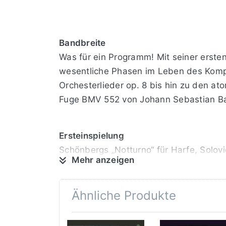
Bandbreite
Was für ein Programm! Mit seiner ersten
wesentliche Phasen im Leben des Kompo
Orchesterlieder op. 8 bis hin zu den a
Fuge BMV 552 von Johann Sebastian B
Ersteinspielung
Schönbergs „Notturno“ für Harfe, Solovio
Mehr anzeigen
durch eine Zeitungsnotiz belegt: In ih
Uraufführung der „sehr stimmungsvollen
des Schönberg-Lehrers Alexander Zemlin
Ähnliche Produkte
identifiziert und ediert. Das Beethove