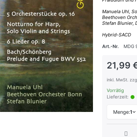
Manuela Uhl, S
Beethoven Orch
Stefan Blunier, 
Hybrid-SACD
Art.-Nr.
MDG 9
21,99 
inkl. MwSt. zzg
Vorrätig
Lieferzeit:
Menge:
1