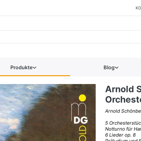
KO
Produkte
Blog
Arnold 
Orchest
Arnold Schönbe
5 Orchesterstüc
Notturno für Har
6 Lieder op. 8
Präludium und 