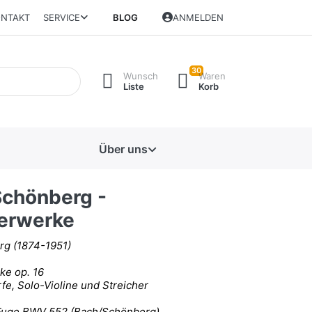
NTAKT
SERVICE
BLOG
ANMELDEN
30
Wunsch
Waren
Liste
Korb
Über uns
Schönberg -
erwerke
rg (1874-1951)
ke op. 16
fe, Solo-Violine und Streicher
Fuge BWV 552 (Bach/Schönberg)