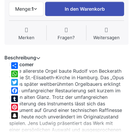
Menge:
1
In den Warenkorb
Merken
Fragen?
Weitersagen
Beschreibung
Newcomer
Seine allererste Orgel baute Rudolf von Beckerath
Share
für die St.-Elisabeth-Kirche in Hamburg. Das „Opus
WhatsApp
1“ des später weltberühmten Orgelbauers erklingt
Twitter
nach umfangreicher Restaurierung seit kurzem im
neuen alten Glanz. Trotz der umfangreichen
Facebook
Erweiterung des Instruments lässt sich das
Tumblr
Instrument auf Grund einer technischen Raffinesse
Pinterest
auch heute noch unverändert im Originalzustand
Snapchat
spielen. Jens Ludwig präsentiert das Werk mit
einer persönlichen Auswahl und ausgesprochenen