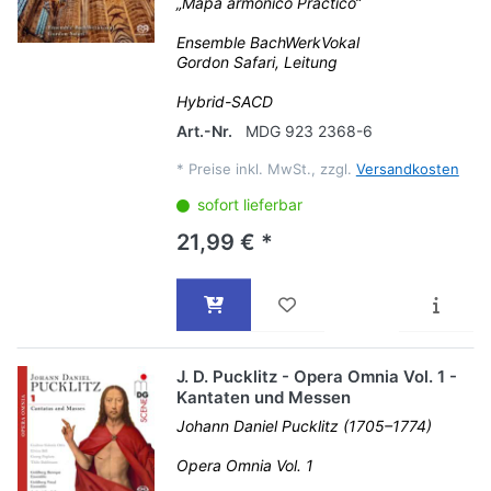
„Mapa armónico Práctico“
Ensemble BachWerkVokal
Gordon Safari, Leitung
Hybrid-SACD
Art.-Nr.
MDG 923 2368-6
*
Preise inkl. MwSt., zzgl.
Versandkosten
sofort lieferbar
21,99 € *
J. D. Pucklitz - Opera Omnia Vol. 1 -
Kantaten und Messen
Johann Daniel Pucklitz (1705–1774)
Opera Omnia Vol. 1