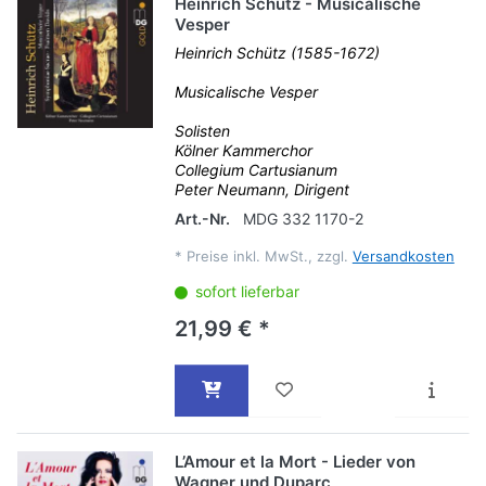
Heinrich Schütz - Musicalische
Vesper
Heinrich Schütz (1585-1672)
Musicalische Vesper
Solisten
Kölner Kammerchor
Collegium Cartusianum
Peter Neumann, Dirigent
Art.-Nr.
MDG 332 1170-2
*
Preise inkl. MwSt., zzgl.
Versandkosten
sofort lieferbar
21,99 € *
L’Amour et la Mort - Lieder von
Wagner und Duparc