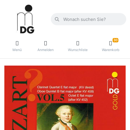
30
Menü
Anmelden
Wunschliste
Warenkorb