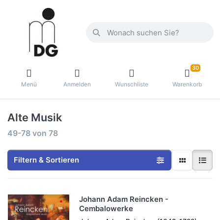
30
Menü
Anmelden
Wunschliste
Warenkorb
Alte Musik
49-78
von
78
Filtern & Sortieren
Johann Adam Reincken -
Cembalowerke