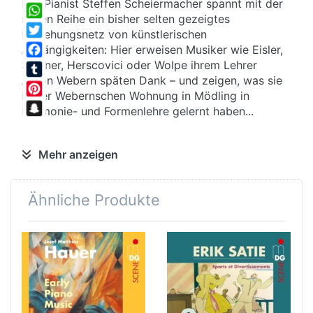
Der Pianist Steffen Scheiermacher spannt mit der
Share
neuen Reihe ein bisher selten gezeigtes
WhatsApp
Beziehungsnetz von künstlerischen
Twitter
Abhängigkeiten: Hier erweisen Musiker wie Eisler,
Spinner, Herscovici oder Wolpe ihrem Lehrer
Facebook
Anton Webern späten Dank – und zeigen, was sie
Tumblr
in der Webernschen Wohnung in Mödling in
Pinterest
Harmonie- und Formenlehre gelernt haben...
Snapchat
Datenverlust
Mehr anzeigen
Webern kommt zu Beginn dieser Einspielung zu
„Ton“: Seine knappen
Variationen op. 27
aus dem
Ähnliche Produkte
Jahre 1936 gehören zu den vielen
mißverstandenen Kompositionen, in die spätere
Generationen akademische Askese hinein- und
Lyrik herausinterpretieren sollten.
Festplatte
Lehren und Lernen war für die Musiker der Zweiten
Wiener Schule ein zentrales Anliegen. Die Schüler