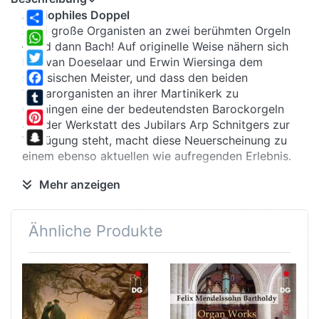
Audiophiles Doppel
Zwei große Organisten an zwei berühmten Orgeln
Share
– und dann Bach! Auf originelle Weise nähern sich
WhatsApp
Leo van Doeselaar und Erwin Wiersinga dem
Twitter
sächsischen Meister, und dass den beiden
Titularorganisten an ihrer Martinikerk zu
Facebook
Groningen eine der bedeutendsten Barockorgeln
Tumblr
aus der Werkstatt des Jubilars Arp Schnitgers zur
Pinterest
Verfügung steht, macht diese Neuerscheinung zu
Snapchat
einem ebenso aktuellen wie aufregenden Erlebnis.
Mehr anzeigen
Neuer Blick
Bearbeitungen stehen auf dem Programm. Und
Ähnliche Produkte
Bearbeitungen von Bearbeitungen, denn Bach
selbst hatte keine Scheu, eigene Werke und solche
der Kollegen für seine Zwecke zu adaptieren. Das
berühmte Präludium aus der Partita E-Dur für
Violine solo wandelte sich so zu einer festlichen
Kantatenouvertüre – Pauken und Trompeten