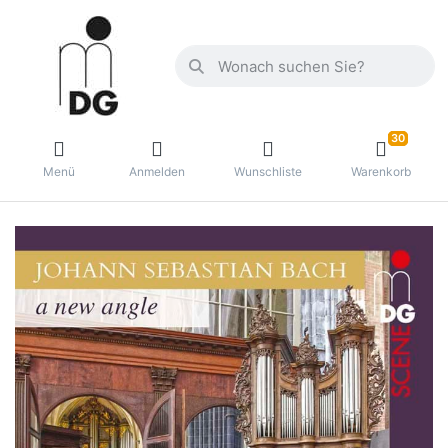
30
Menü
Anmelden
Wunschliste
Warenkorb