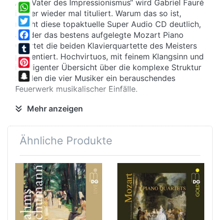
Als „Vater des Impressionismus“ wird Gabriel Fauré
Share
immer wieder mal tituliert. Warum das so ist,
WhatsApp
macht diese topaktuelle Super Audio CD deutlich,
Twitter
auf der das bestens aufgelegte Mozart Piano
Quartet die beiden Klavierquartette des Meisters
Facebook
präsentiert. Hochvirtuos, mit feinem Klangsinn und
Tumblr
intelligenter Übersicht über die komplexe Struktur
Pinterest
zünden die vier Musiker ein berauschendes
Snapchat
Feuerwerk musikalischer Einfälle.
Feldherr
Mehr anzeigen
Die Emanzipation von deutscher Vorherrschaft in
der Kammermusik nach der traumatischen
Ähnliche Produkte
Niederlage von 1871 und der Aufbruch in eine
originär französische Klangsprache jenseits der
Oper kennzeichneten damals die Atmosphäre der
Pariser Musikwelt. Faurés Quartette knüpfen
formal an die Traditionen an – und atmen dennoch
einen neuen Geist: Kirchentonarten und
Ganztonleitern bestimmen so manches Motiv, und
da und dort entstehen neben der „klassischen“