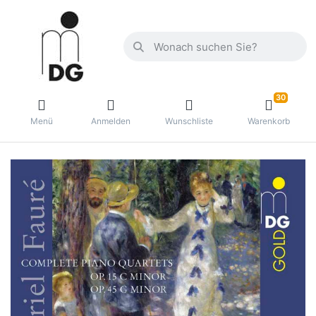
30
Menü
Anmelden
Wunschliste
Warenkorb