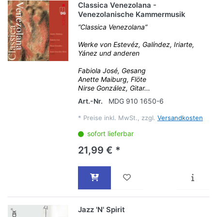
Classica Venezolana -
Venezolanische Kammermusik
“Classica Venezolana”
Werke von Estevéz, Galíndez, Iriarte,
Yánez und anderen
Fabiola José, Gesang
Anette Maiburg, Flöte
Nirse González, Gitar...
Art.-Nr.
MDG 910 1650-6
*
Preise inkl. MwSt., zzgl.
Versandkosten
sofort lieferbar
21,99 € *
Jazz 'N' Spirit