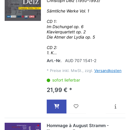
Christoph Delz (1950-1993)
Sämtliche Werke Vol. 1
CD 1:
Im Dschungel op. 6
Klavierquartett op. 2
Die Atmer der Lydia op. 5
CD 2:
1. K...
Art.-Nr.
AUD 707 1541-2
*
Preise inkl. MwSt., zzgl.
Versandkosten
sofort lieferbar
21,99 € *
Hommage à August Stramm -