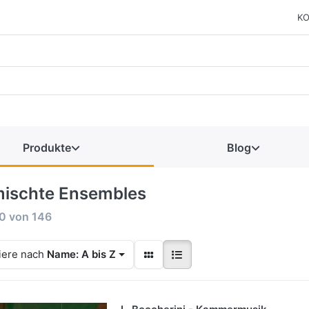
KO
Produkte
Blog
ischte Ensembles
0
von
146
iere nach
Name: A bis Z