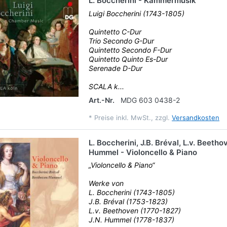
L. Boccherini - Kammermusik
Luigi Boccherini (1743-1805)
Quintetto C-Dur
Trio Secondo G-Dur
Quintetto Secondo F-Dur
Quintetto Quinto Es-Dur
Serenade D-Dur
SCALA k...
Art.-Nr.
MDG 603 0438-2
*
Preise inkl. MwSt., zzgl.
Versandkosten
L. Boccherini, J.B. Bréval, L.v. Beetho
Hummel - Violoncello & Piano
„Violoncello & Piano“
Werke von
L. Boccherini (1743-1805)
J.B. Bréval (1753-1823)
L.v. Beethoven (1770-1827)
J.N. Hummel (1778-1837)