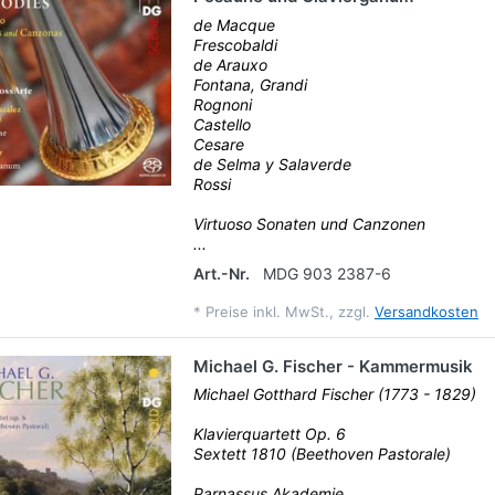
de Macque
Frescobaldi
de Arauxo
Fontana, Grandi
Rognoni
Castello
Cesare
de Selma y Salaverde
Rossi
Virtuoso Sonaten und Canzonen
...
Art.-Nr.
MDG 903 2387-6
*
Preise inkl. MwSt., zzgl.
Versandkosten
Michael G. Fischer - Kammermusik
Michael Gotthard Fischer (1773 - 1829)
Klavierquartett Op. 6
Sextett 1810 (Beethoven Pastorale)
Parnassus Akademie