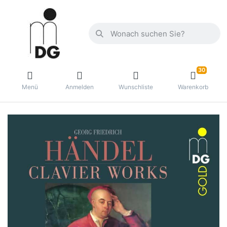
30
Menü
Anmelden
Wunschliste
Warenkorb