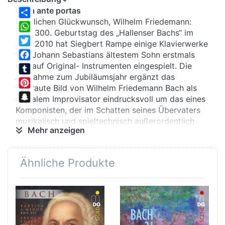
Papa ante portas
Herzlichen Glückwunsch, Wilhelm Friedemann:
Share
Zum 300. Geburtstag des „Hallenser Bachs“ im
WhatsApp
Jahr 2010 hat Siegbert Rampe einige Klavierwerke
Twitter
von Johann Sebastians ältestem Sohn erstmals
und auf Original- Instrumenten eingespielt. Die
Facebook
Aufnahme zum Jubiläumsjahr ergänzt das
Tumblr
vertraute Bild von Wilhelm Friedemann Bach als
Pinterest
genialem Improvisator eindrucksvoll um das eines
Snapchat
Komponisten, der im Schatten seines Übervaters
musikalisch und spieltechnisch außerordentlich
Mehr anzeigen
anspruchsvolle Werke schrieb.
Ähnliche Produkte
Federhalter
Kein anderer Bach-Sohn wurde schon in früher
Kindheit so gefördert wie Wilhelm Friedemann:
Bereits im Alter von neun Jahren begann die
Ausbildung zum Organisten, spielerisch animierte
ihn der Thomas-Kantor nebenbei zu den ersten