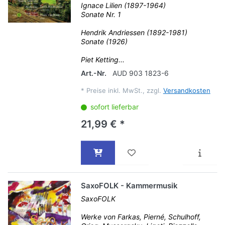
Ignace Lilien (1897-1964)
Sonate Nr. 1
Hendrik Andriessen (1892-1981)
Sonate (1926)
Piet Ketting...
Art.-Nr.
AUD 903 1823-6
*
Preise inkl. MwSt., zzgl.
Versandkosten
sofort lieferbar
21,99 € *
SaxoFOLK - Kammermusik
SaxoFOLK
Werke von Farkas, Pierné, Schulhoff,