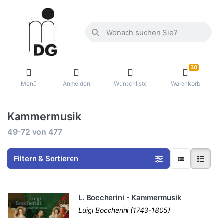
30
Menü
Anmelden
Wunschliste
Warenkorb
Kammermusik
49-72
von
477
Filtern & Sortieren
L. Boccherini - Kammermusik
Luigi Boccherini (1743-1805)